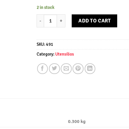
2 in stock
Cenicero de plata quantity
ADD TO CART
SKU:
491
Category:
Utensilios
0.300 kg