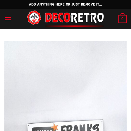
Skip
ADD ANYTHING HERE OR JUST REMOVE IT...
to
content
0