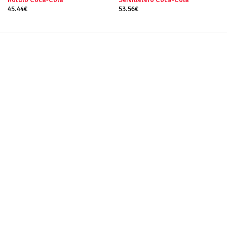
45.44
€
53.56
€