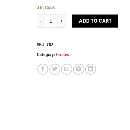
1 in stock
Farol aceite pequeño quantity
ADD TO CART
SKU:
702
Category:
Faroles