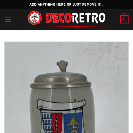
Skip
ADD ANYTHING HERE OR JUST REMOVE IT...
to
content
0