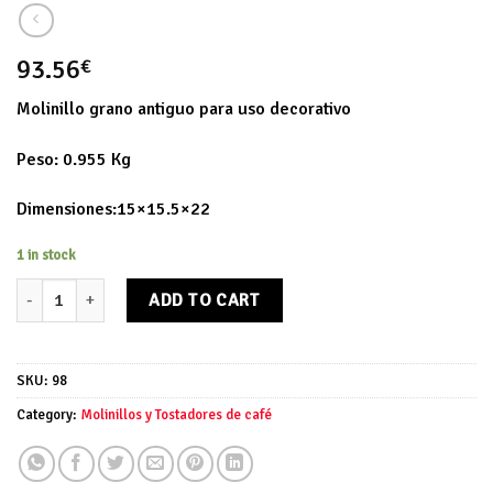
93.56
€
Molinillo grano antiguo para uso decorativo
Peso: 0.955 Kg
Dimensiones:15×15.5×22
1 in stock
Molinillo café quantity
ADD TO CART
SKU:
98
Category:
Molinillos y Tostadores de café