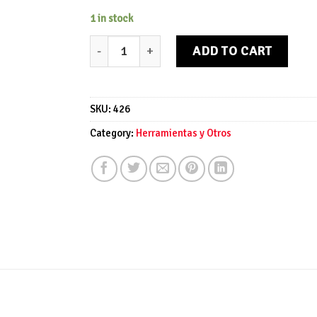
1 in stock
Bastón madera unisex quantity
ADD TO CART
SKU:
426
Category:
Herramientas y Otros