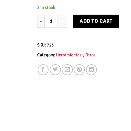
2 in stock
Bola bowling roja quantity
ADD TO CART
SKU:
725
Category:
Herramientas y Otros