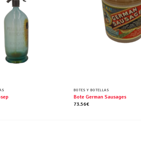
AS
BOTES Y BOTELLAS
osep
Bote German Sausages
73.56
€