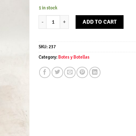
1 in stock
Botella Martini Aperitif quantity
ADD TO CART
SKU:
237
Category:
Botes y Botellas