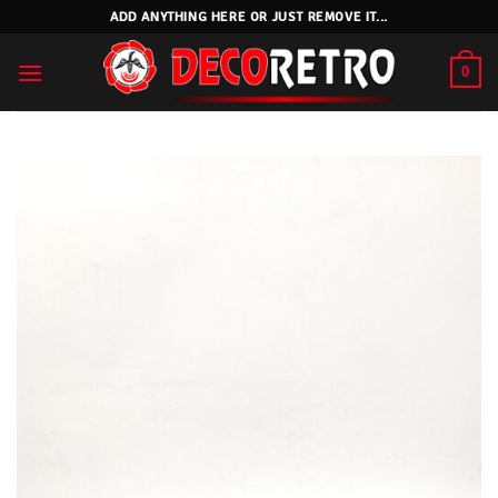
Skip
ADD ANYTHING HERE OR JUST REMOVE IT...
to
content
0