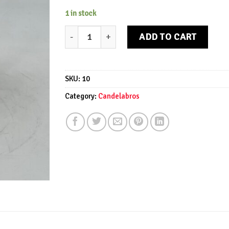
1 in stock
Candelabro con ángeles tallados quantity
ADD TO CART
SKU:
10
Category:
Candelabros