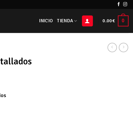
INICIO
TIENDA
0.00
€
0
tallados
dos