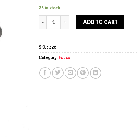
25 in stock
Foco Vintage Cinema Negro quantity
ADD TO CART
SKU:
226
Category:
Focos