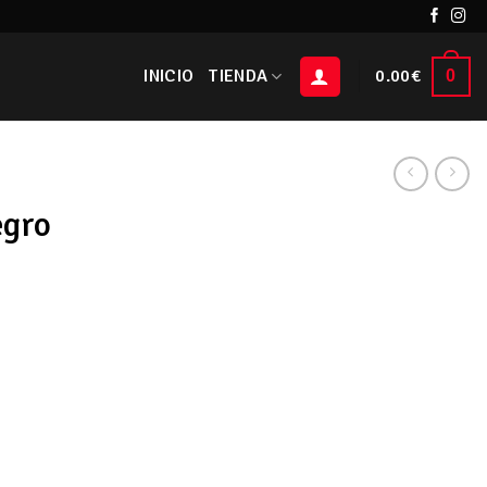
INICIO
TIENDA
0.00
€
0
egro