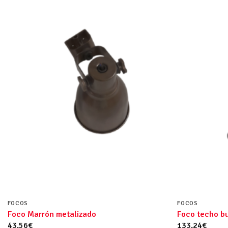
FOCOS
FOCOS
Foco Marrón metalizado
Foco techo b
43.56
€
133.24
€