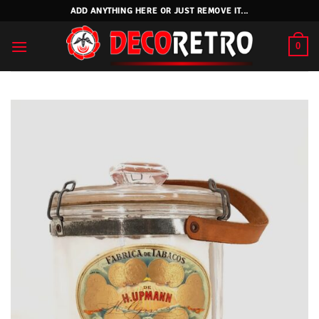
Skip
ADD ANYTHING HERE OR JUST REMOVE IT...
to
content
0