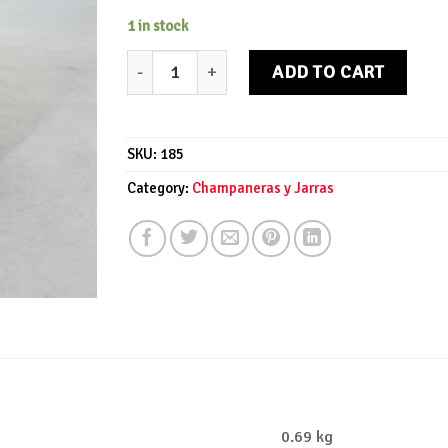
1 in stock
Jarra de pareja de cerámica quantity
ADD TO CART
SKU:
185
Category:
Champaneras y Jarras
0.69 kg