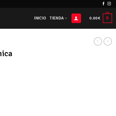
INICIO
TIENDA
0.00
€
0
mica