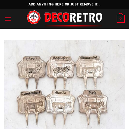
Skip
ADD ANYTHING HERE OR JUST REMOVE IT...
to
content
0