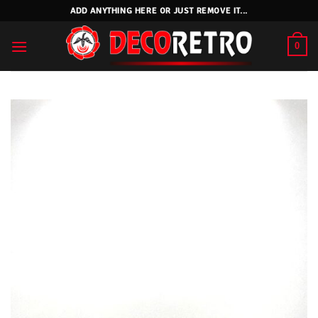
Skip
ADD ANYTHING HERE OR JUST REMOVE IT...
to
content
0