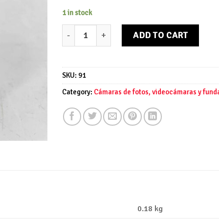
1 in stock
Cámara Kodak baby brownie quantity
ADD TO CART
SKU:
91
Category:
Cámaras de fotos, videocámaras y fund
0.18 kg