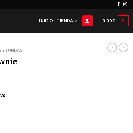
INICIO
TIENDA
0.00
€
0
 Y FUNDAS
wnie
ivo