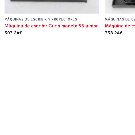
MÁQUINAS DE ESCRIBIR Y PROYECTORES
MÁQUINAS DE ES
Máquina de escribir Gurin modelo 56 junior
Máquina de es
303.24
€
338.24
€