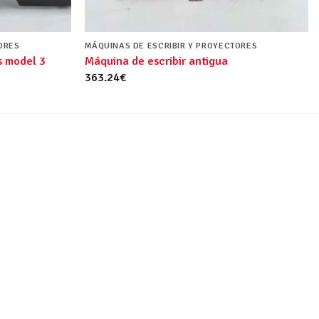
ORES
MÁQUINAS DE ESCRIBIR Y PROYECTORES
s model 3
Máquina de escribir antigua
363.24
€