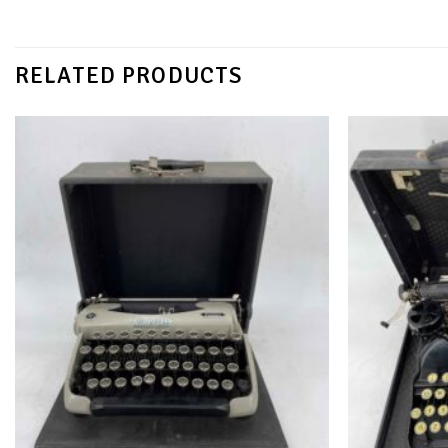
RELATED PRODUCTS