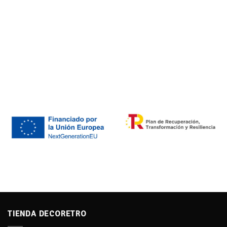
TIENDA DECORETRO