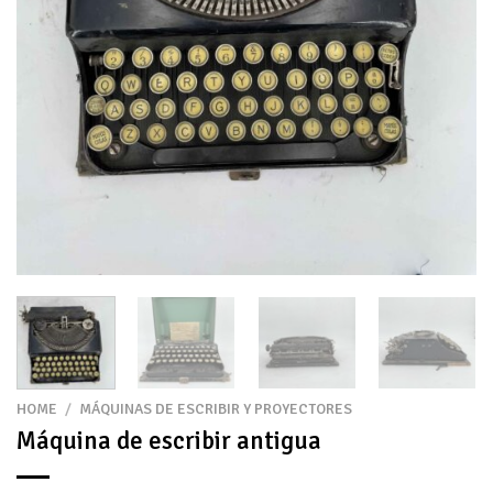
HOME
/
MÁQUINAS DE ESCRIBIR Y PROYECTORES
Máquina de escribir antigua