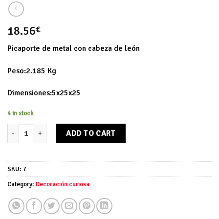
18.56
€
Picaporte de metal con cabeza de león
Peso:2.185 Kg
Dimensiones:5x25x25
4 in stock
Picaporte león quantity
ADD TO CART
SKU:
7
Category:
Decoración curiosa