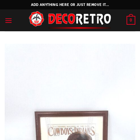
Skip
ADD ANYTHING HERE OR JUST REMOVE IT...
to
content
0