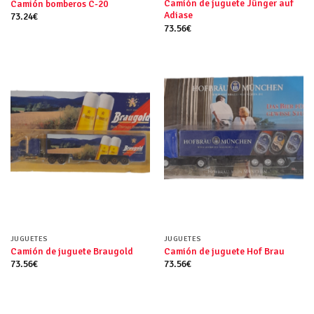
Camión de juguete Jünger auf
Camión bomberos C-20
Adiase
73.24
€
73.56
€
JUGUETES
JUGUETES
Camión de juguete Braugold
Camión de juguete Hof Brau
73.56
€
73.56
€