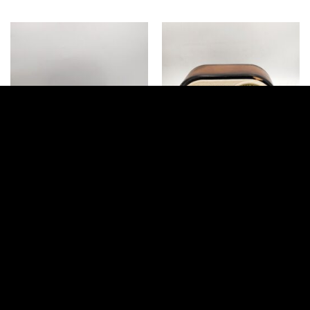
APARATOS DE MÚSICA E INSTRUMENTOS MUSICALES
APARATOS DE MÚSICA E INSTRUMENTOS MUSICALES
Radio Philips Type 95-U
Radio Terry
263.24
€
203.24
€