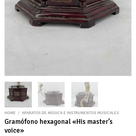
HOME
/
APARATOS DE MÚSICA E INSTRUMENTOS MUSICALES
Gramófono hexagonal «His master’s
voice»