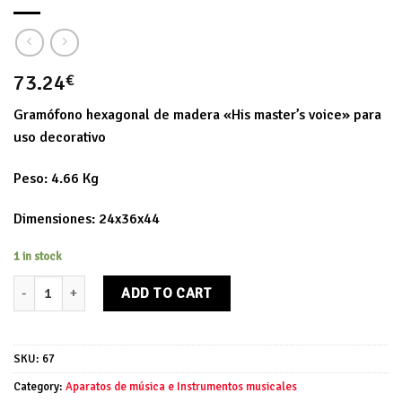
73.24
€
Gramófono hexagonal de madera «His master’s voice» para
uso decorativo
Peso: 4.66 Kg
Dimensiones: 24x36x44
1 in stock
Gramófono hexagonal "His master's voice" quantity
ADD TO CART
SKU:
67
Category:
Aparatos de música e Instrumentos musicales