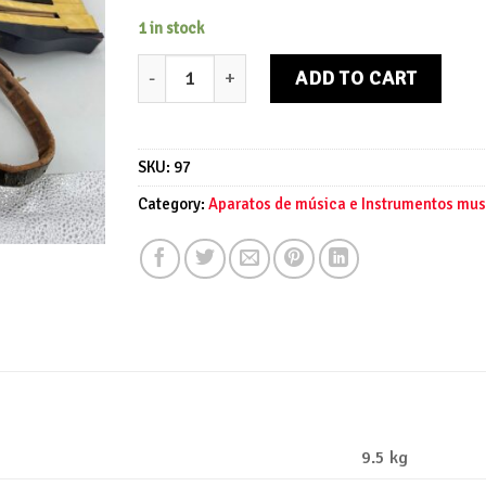
1 in stock
Acordeón Ariola Rauner quantity
ADD TO CART
SKU:
97
Category:
Aparatos de música e Instrumentos mus
9.5 kg