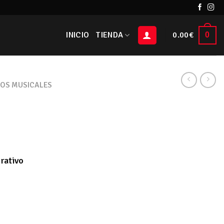
INICIO
TIENDA
0.00
€
0
TOS MUSICALES
rativo