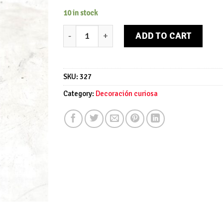
10 in stock
Cubo cobre mediano quantity
ADD TO CART
SKU:
327
Category:
Decoración curiosa