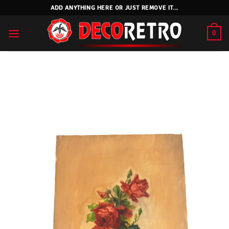
Skip
ADD ANYTHING HERE OR JUST REMOVE IT...
to
content
0