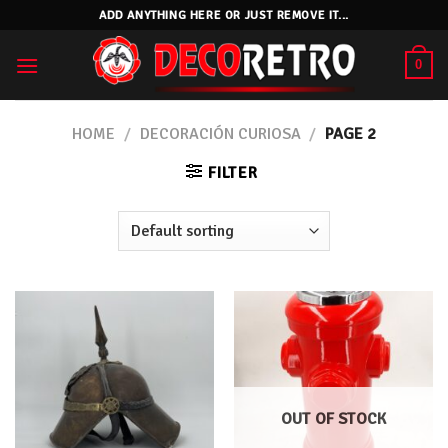
Skip
ADD ANYTHING HERE OR JUST REMOVE IT...
to
content
0
HOME
/
DECORACIÓN CURIOSA
/
PAGE 2
FILTER
OUT OF STOCK