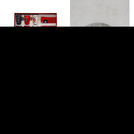
DECORACIÓN CURIOSA
DECORACIÓN CURIOSA
Juego tazas y platos de café de
Latas de película
American Co
153.56
€
264.24
€