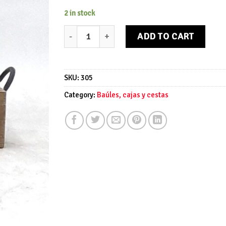
2 in stock
Caja de madera Herb Garden quantity
ADD TO CART
SKU:
305
Category:
Baúles, cajas y cestas