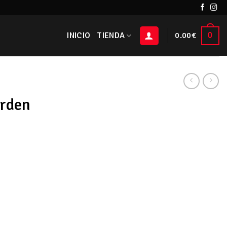
INICIO
TIENDA
0.00
€
0
arden