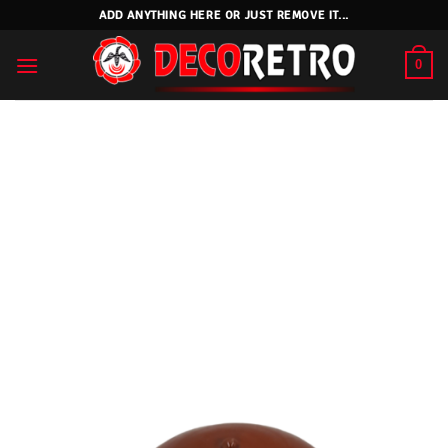
Skip
ADD ANYTHING HERE OR JUST REMOVE IT...
to
content
0